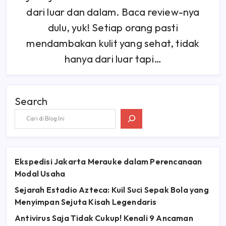
Jenis
dari luar dan dalam. Baca review-nya
Ceramide,
Tetap
dulu, yuk! Setiap orang pasti
Ringan,
Nyaman,
Dan
mendambakan kulit yang sehat, tidak
Lembap!
hanya dari luar tapi…
Search
Ekspedisi Jakarta Merauke dalam Perencanaan
Modal Usaha
Sejarah Estadio Azteca: Kuil Suci Sepak Bola yang
Menyimpan Sejuta Kisah Legendaris
Antivirus Saja Tidak Cukup! Kenali 9 Ancaman