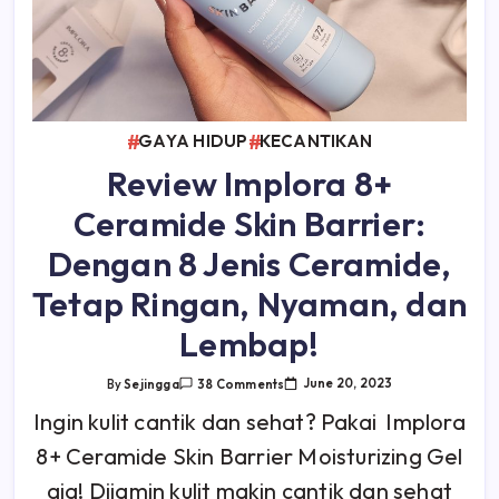
GAYA HIDUP
KECANTIKAN
Review Implora 8+
Ceramide Skin Barrier:
Dengan 8 Jenis Ceramide,
Tetap Ringan, Nyaman, dan
Lembap!
On
June 20, 2023
By
Sejingga
38 Comments
Review
Implora
Ingin kulit cantik dan sehat? Pakai Implora
8+
Ceramide
8+ Ceramide Skin Barrier Moisturizing Gel
Skin
Barrier:
Dengan
aja! Dijamin kulit makin cantik dan sehat
8