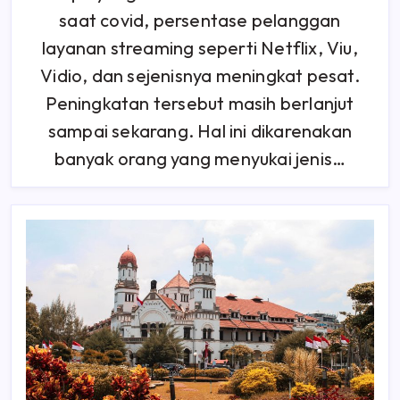
Adaptasi
saat covid, persentase pelanggan
Webtoon,
Dijamin
Bikin
layanan streaming seperti Netflix, Viu,
Ketagihan!
Vidio, dan sejenisnya meningkat pesat.
Peningkatan tersebut masih berlanjut
sampai sekarang. Hal ini dikarenakan
banyak orang yang menyukai jenis…