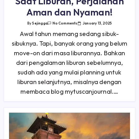
Saat Liburan, Perjalanan
Aman dan Nyaman!
On
January 13, 2025
By
Sejingga
No Comments
7
Barang
Awal tahun memang sedang sibuk-
Wajib
Dibawa
sibuknya. Tapi, banyak orang yang belum
Saat
Liburan,
Perjalanan
move-on dari masa liburannya. Bahkan
Aman
Dan
dari pengalaman liburan sebelumnya,
Nyaman!
sudah ada yang mulai planning untuk
liburan selanjutnya, misalnya dengan
membaca blog mytuscanjournal.…