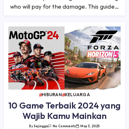
Insurance,
Liability,
who will pay for the damage. This guide…
And
Access
Logs
(Year
1
Vs
Year
2)
HIBURAN
KELUARGA
10 Game Terbaik 2024 yang
Wajib Kamu Mainkan
On
May 3, 2025
By
Sejingga
No Comments