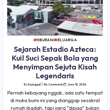
HIBURAN
KELUARGA
Sejarah Estadio Azteca:
Kuil Suci Sepak Bola yang
Menyimpan Sejuta Kisah
Legendaris
On
June 18, 2026
By
Sejingga
No Comments
Sejarah
Estadio
Pernah kebayang nggak, ada satu tempat
Azteca:
Kuil
di muka bumi ini yang dianggap sesakral
Suci
Sepak
Bola
rumah ibadah, tapi yang “dipuja” bukan
Yang