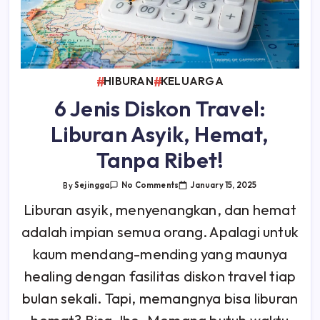
HIBURAN
KELUARGA
6 Jenis Diskon Travel:
Liburan Asyik, Hemat,
Tanpa Ribet!
On
January 15, 2025
By
Sejingga
No Comments
6
Jenis
Liburan asyik, menyenangkan, dan hemat
Diskon
Travel:
adalah impian semua orang. Apalagi untuk
Liburan
Asyik,
Hemat,
kaum mendang-mending yang maunya
Tanpa
Ribet!
healing dengan fasilitas diskon travel tiap
bulan sekali. Tapi, memangnya bisa liburan