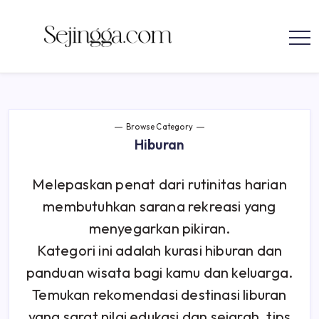
parenting
Skip
to
Sejingga.com
Sejingga.com
content
menyajikan
informasi
tentang
bisnis,
karir,
mengelola
keuangan,
Browse Category
investasi,
teknologi,
Hiburan
dan
parenting
Melepaskan penat dari rutinitas harian
membutuhkan sarana rekreasi yang
menyegarkan pikiran.
Kategori ini adalah kurasi hiburan dan
panduan wisata bagi kamu dan keluarga.
Temukan rekomendasi destinasi liburan
yang sarat nilai edukasi dan sejarah, tips