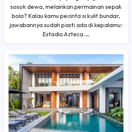
Menyimpan
sosok dewa, melainkan permainan sepak
Sejuta
Kisah
bola? Kalau kamu pecinta si kulit bundar,
Legendaris
jawabannya sudah pasti ada di kepalamu:
Estadio Azteca.…