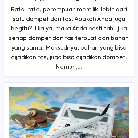
6
Jenis
Rata-rata, perempuan memiliki lebih dari
Bahan
Dompet
satu dompet dan tas. Apakah Anda juga
Dan
Tas,
Beda
begitu? Jika ya, maka Anda pasti tahu jika
Kulit
Beda
setiap dompet dan tas terbuat dari bahan
Perawatannya!
yang sama. Maksudnya, bahan yang bisa
dijadikan tas, juga bisa dijadikan dompet.
Namun,…