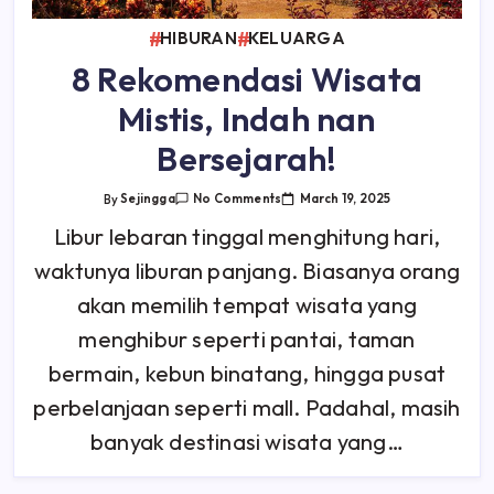
HIBURAN
KELUARGA
8 Rekomendasi Wisata
Mistis, Indah nan
Bersejarah!
On
March 19, 2025
By
Sejingga
No Comments
8
Rekomendasi
Libur lebaran tinggal menghitung hari,
Wisata
Mistis,
waktunya liburan panjang. Biasanya orang
Indah
Nan
Bersejarah!
akan memilih tempat wisata yang
menghibur seperti pantai, taman
bermain, kebun binatang, hingga pusat
perbelanjaan seperti mall. Padahal, masih
banyak destinasi wisata yang…