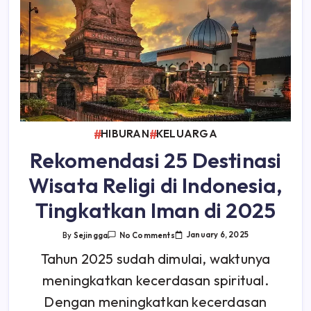
HIBURAN
KELUARGA
Rekomendasi 25 Destinasi
Wisata Religi di Indonesia,
Tingkatkan Iman di 2025
On
January 6, 2025
By
Sejingga
No Comments
Rekomendasi
25
Tahun 2025 sudah dimulai, waktunya
Destinasi
Wisata
meningkatkan kecerdasan spiritual.
Religi
Di
Indonesia,
Dengan meningkatkan kecerdasan
Tingkatkan