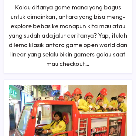
10
Game
Kalau ditanya game mana yang bagus
Terbaik
2024
untuk dimainkan, antara yang bisa meng-
Yang
Wajib
Kamu
explore bebas ke manapun kita mau atau
Mainkan
yang sudah ada jalur ceritanya? Yap, itulah
dilema klasik antara game open world dan
linear yang selalu bikin gamers galau saat
mau checkout…