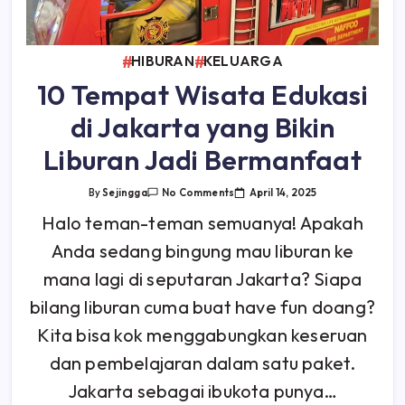
HIBURAN
KELUARGA
10 Tempat Wisata Edukasi
di Jakarta yang Bikin
Liburan Jadi Bermanfaat
On
April 14, 2025
By
Sejingga
No Comments
10
Tempat
Halo teman-teman semuanya! Apakah
Wisata
Edukasi
Anda sedang bingung mau liburan ke
Di
Jakarta
Yang
mana lagi di seputaran Jakarta? Siapa
Bikin
Liburan
bilang liburan cuma buat have fun doang?
Jadi
Bermanfaat
Kita bisa kok menggabungkan keseruan
dan pembelajaran dalam satu paket.
Jakarta sebagai ibukota punya…