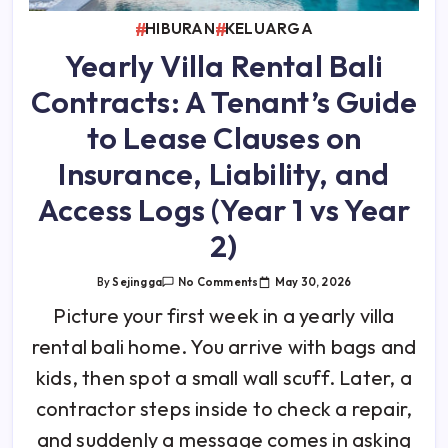
HIBURAN
KELUARGA
Yearly Villa Rental Bali
Contracts: A Tenant’s Guide
to Lease Clauses on
Insurance, Liability, and
Access Logs (Year 1 vs Year
2)
On
May 30, 2026
By
Sejingga
No Comments
Yearly
Villa
Picture your first week in a yearly villa
Rental
Bali
rental bali home. You arrive with bags and
Contracts:
A
Tenant’s
kids, then spot a small wall scuff. Later, a
Guide
To
contractor steps inside to check a repair,
Lease
Clauses
and suddenly a message comes in asking
On