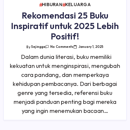
HIBURAN
KELUARGA
Rekomendasi 25 Buku
Inspiratif untuk 2025 Lebih
Positif!
On
January 1, 2025
By
Sejingga
No Comments
Rekomendasi
25
Dalam dunia literasi, buku memiliki
Buku
Inspiratif
kekuatan untuk menginspirasi, mengubah
Untuk
2025
Lebih
cara pandang, dan memperkaya
Positif!
kehidupan pembacanya. Dari berbagai
genre yang tersedia, referensi buku
menjadi panduan penting bagi mereka
yang ingin menemukan bacaan…