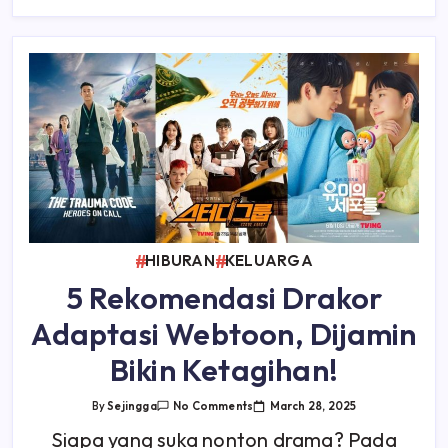
HIBURAN
KELUARGA
5 Rekomendasi Drakor
Adaptasi Webtoon, Dijamin
Bikin Ketagihan!
On
March 28, 2025
By
Sejingga
No Comments
5
Rekomendasi
Siapa yang suka nonton drama? Pada
Drakor