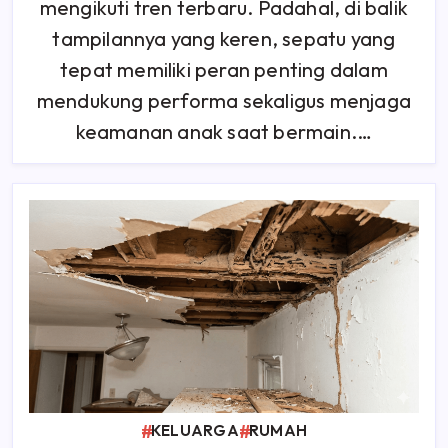
Basket
mengikuti tren terbaru. Padahal, di balik
Anak
Wajib
tampilannya yang keren, sepatu yang
Dipilih
Dengan
tepat memiliki peran penting dalam
Tepat
mendukung performa sekaligus menjaga
keamanan anak saat bermain.…
KELUARGA
RUMAH