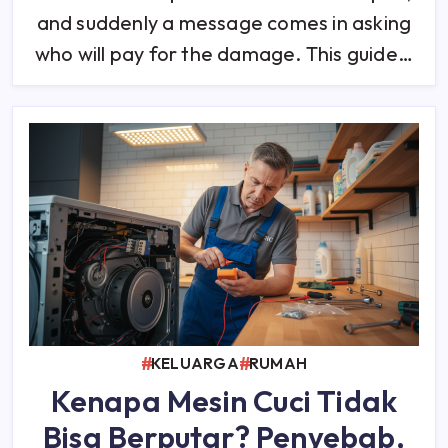
Clauses
and suddenly a message comes in asking
On
Insurance,
Liability,
who will pay for the damage. This guide…
And
Access
Logs
(Year
1
Vs
Year
2)
KELUARGA
RUMAH
Kenapa Mesin Cuci Tidak
Bisa Berputar? Penyebab,