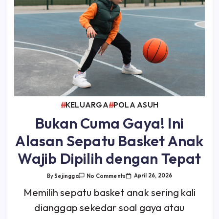
KELUARGA
POLA ASUH
Bukan Cuma Gaya! Ini
Alasan Sepatu Basket Anak
Wajib Dipilih dengan Tepat
On
April 26, 2026
By
Sejingga
No Comments
Bukan
Cuma
Memilih sepatu basket anak sering kali
Gaya!
Ini
dianggap sekedar soal gaya atau
Alasan
Sepatu