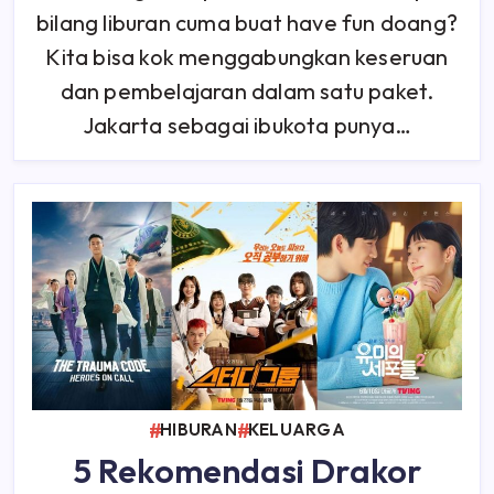
Liburan
bilang liburan cuma buat have fun doang?
Jadi
Bermanfaat
Kita bisa kok menggabungkan keseruan
dan pembelajaran dalam satu paket.
Jakarta sebagai ibukota punya…
HIBURAN
KELUARGA
5 Rekomendasi Drakor