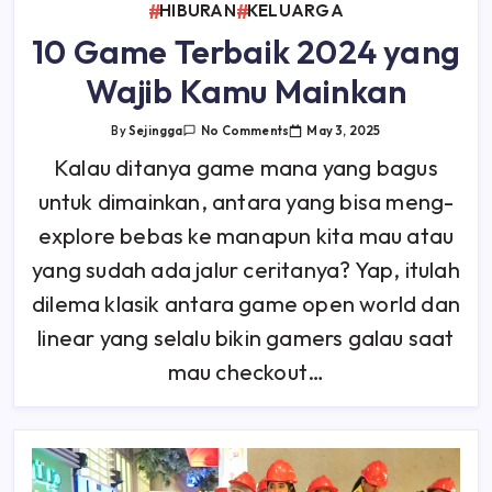
HIBURAN
KELUARGA
10 Game Terbaik 2024 yang
Wajib Kamu Mainkan
On
May 3, 2025
By
Sejingga
No Comments
10
Game
Kalau ditanya game mana yang bagus
Terbaik
2024
untuk dimainkan, antara yang bisa meng-
Yang
Wajib
Kamu
explore bebas ke manapun kita mau atau
Mainkan
yang sudah ada jalur ceritanya? Yap, itulah
dilema klasik antara game open world dan
linear yang selalu bikin gamers galau saat
mau checkout…