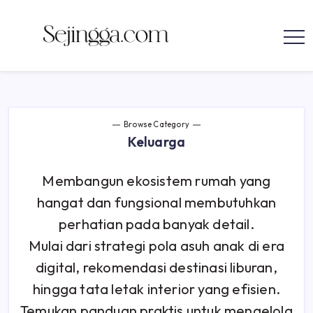
parenting
Skip
to
Sejingga.com
Sejingga.com
content
menyajikan
informasi
tentang
bisnis,
karir,
mengelola
keuangan,
Browse Category
investasi,
teknologi,
Keluarga
dan
parenting
Membangun ekosistem rumah yang
hangat dan fungsional membutuhkan
perhatian pada banyak detail.
Mulai dari strategi pola asuh anak di era
digital, rekomendasi destinasi liburan,
hingga tata letak interior yang efisien.
Temukan panduan praktis untuk mengelola