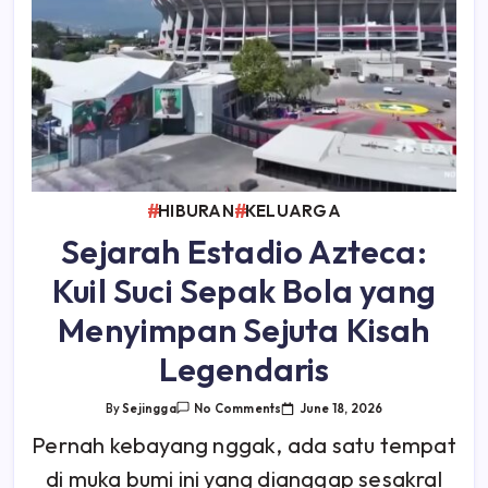
HIBURAN
KELUARGA
Sejarah Estadio Azteca:
Kuil Suci Sepak Bola yang
Menyimpan Sejuta Kisah
Legendaris
On
June 18, 2026
By
Sejingga
No Comments
Sejarah
Estadio
Pernah kebayang nggak, ada satu tempat
Azteca:
Kuil
di muka bumi ini yang dianggap sesakral
Suci