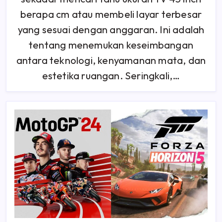
Cm?
Panduan
berapa cm atau membeli layar terbesar
Memilih
Ukuran
yang sesuai dengan anggaran. Ini adalah
TV
Yang
tentang menemukan keseimbangan
Ideal
Untuk
Rumah
antara teknologi, kenyamanan mata, dan
Anda
estetika ruangan. Seringkali,…