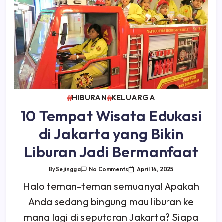
HIBURAN
KELUARGA
10 Tempat Wisata Edukasi
di Jakarta yang Bikin
Liburan Jadi Bermanfaat
On
April 14, 2025
By
Sejingga
No Comments
10
Tempat
Halo teman-teman semuanya! Apakah
Wisata
Edukasi
Anda sedang bingung mau liburan ke
Di
Jakarta
Yang
mana lagi di seputaran Jakarta? Siapa
Bikin