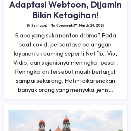
Adaptasi Webtoon, Dijamin
Bikin Ketagihan!
On
March 28, 2025
By
Sejingga
No Comments
5
Rekomendasi
Siapa yang suka nonton drama? Pada
Drakor
Adaptasi
saat covid, persentase pelanggan
Webtoon,
Dijamin
Bikin
layanan streaming seperti Netflix, Viu,
Ketagihan!
Vidio, dan sejenisnya meningkat pesat.
Peningkatan tersebut masih berlanjut
sampai sekarang. Hal ini dikarenakan
banyak orang yang menyukai jenis…