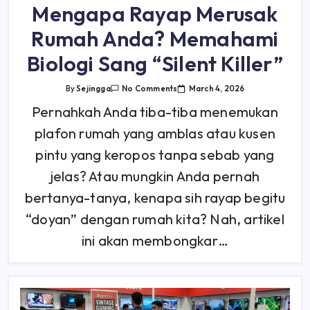
Mengapa Rayap Merusak
Rumah Anda? Memahami
Biologi Sang “Silent Killer”
On
March 4, 2026
By
Sejingga
No Comments
Mengapa
Rayap
Pernahkah Anda tiba-tiba menemukan
Merusak
Rumah
plafon rumah yang amblas atau kusen
Anda?
Memahami
Biologi
pintu yang keropos tanpa sebab yang
Sang
“Silent
jelas? Atau mungkin Anda pernah
Killer”
bertanya-tanya, kenapa sih rayap begitu
“doyan” dengan rumah kita? Nah, artikel
ini akan membongkar…