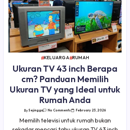
KELUARGA
RUMAH
Ukuran TV 43 inch Berapa
cm? Panduan Memilih
Ukuran TV yang Ideal untuk
Rumah Anda
On
February 23, 2026
By
Sejingga
No Comments
Ukuran
TV
Memilih televisi untuk rumah bukan
43
Inch
sekadar mencari tahu ukuran TV 43 inch
Berapa