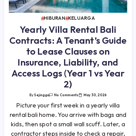
HIBURAN
KELUARGA
Yearly Villa Rental Bali
Contracts: A Tenant’s Guide
to Lease Clauses on
Insurance, Liability, and
Access Logs (Year 1 vs Year
2)
On
May 30, 2026
By
Sejingga
No Comments
Yearly
Villa
Picture your first week in a yearly villa
Rental
Bali
rental bali home. You arrive with bags and
Contracts:
A
Tenant’s
kids, then spot a small wall scuff. Later, a
Guide
To
contractor steps inside to check a repair,
Lease