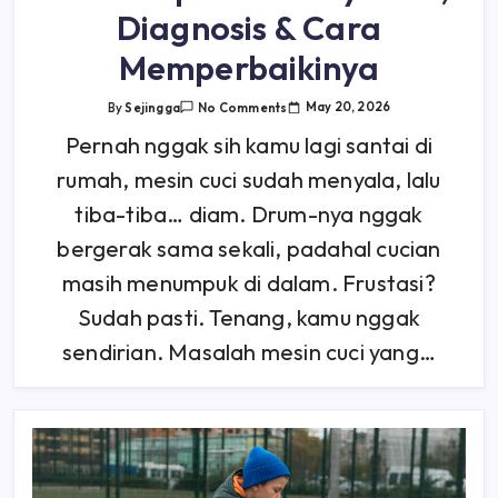
Diagnosis & Cara
Memperbaikinya
On
May 20, 2026
By
Sejingga
No Comments
Kenapa
Mesin
Pernah nggak sih kamu lagi santai di
Cuci
Tidak
rumah, mesin cuci sudah menyala, lalu
Bisa
Berputar?
Penyebab,
tiba-tiba… diam. Drum-nya nggak
Diagnosis
&
bergerak sama sekali, padahal cucian
Cara
Memperbaikinya
masih menumpuk di dalam. Frustasi?
Sudah pasti. Tenang, kamu nggak
sendirian. Masalah mesin cuci yang…