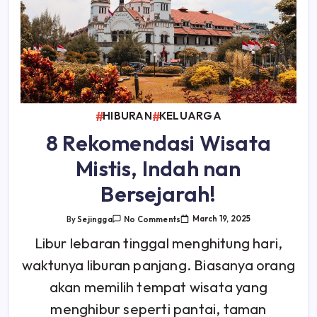
HIBURAN
KELUARGA
8 Rekomendasi Wisata
Mistis, Indah nan
Bersejarah!
On
March 19, 2025
By
Sejingga
No Comments
8
Rekomendasi
Libur lebaran tinggal menghitung hari,
Wisata
Mistis,
waktunya liburan panjang. Biasanya orang
Indah
Nan
Bersejarah!
akan memilih tempat wisata yang
menghibur seperti pantai, taman