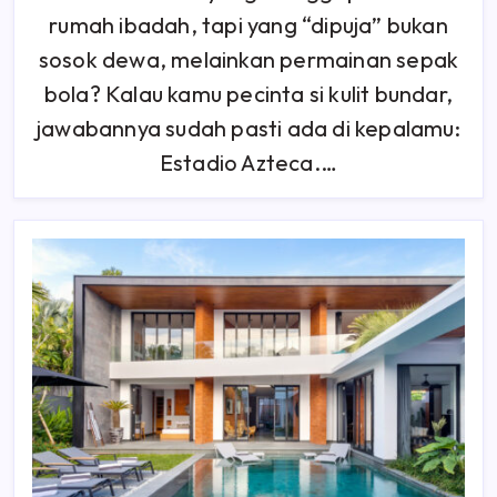
Sepak
Bola
rumah ibadah, tapi yang “dipuja” bukan
Yang
Menyimpan
sosok dewa, melainkan permainan sepak
Sejuta
Kisah
bola? Kalau kamu pecinta si kulit bundar,
Legendaris
jawabannya sudah pasti ada di kepalamu:
Estadio Azteca.…