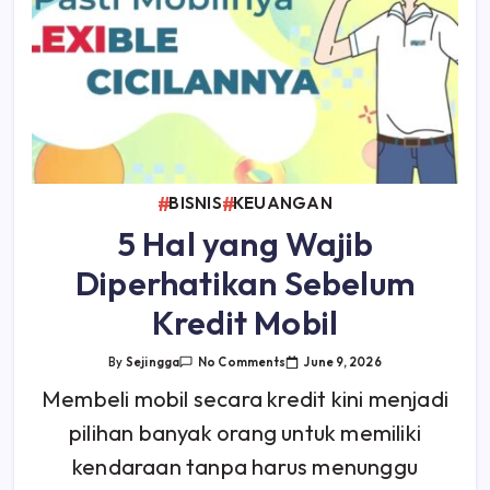
BISNIS
KEUANGAN
5 Hal yang Wajib
Diperhatikan Sebelum
Kredit Mobil
On
June 9, 2026
By
Sejingga
No Comments
5
Hal
Membeli mobil secara kredit kini menjadi
Yang
Wajib
pilihan banyak orang untuk memiliki
Diperhatikan
Sebelum
Kredit
kendaraan tanpa harus menunggu
Mobil