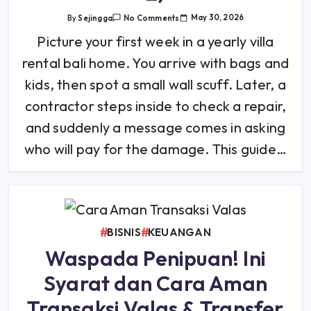
On
May 30, 2026
By
Sejingga
No Comments
Yearly
Villa
Picture your first week in a yearly villa
Rental
Bali
rental bali home. You arrive with bags and
Contracts:
A
Tenant’s
kids, then spot a small wall scuff. Later, a
Guide
To
contractor steps inside to check a repair,
Lease
Clauses
and suddenly a message comes in asking
On
Insurance,
Liability,
who will pay for the damage. This guide…
And
Access
Logs
(Year
1
Vs
Year
2)
BISNIS
KEUANGAN
Waspada Penipuan! Ini
Syarat dan Cara Aman
Transaksi Valas & Transfer