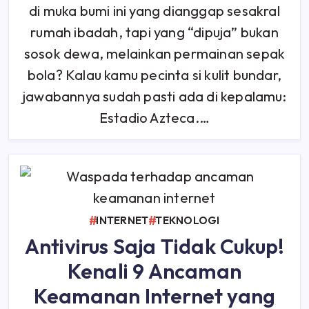
Kuil
di muka bumi ini yang dianggap sesakral
Suci
Sepak
Bola
rumah ibadah, tapi yang “dipuja” bukan
Yang
Menyimpan
sosok dewa, melainkan permainan sepak
Sejuta
Kisah
bola? Kalau kamu pecinta si kulit bundar,
Legendaris
jawabannya sudah pasti ada di kepalamu:
Estadio Azteca.…
INTERNET
TEKNOLOGI
Antivirus Saja Tidak Cukup!
Kenali 9 Ancaman
Keamanan Internet yang