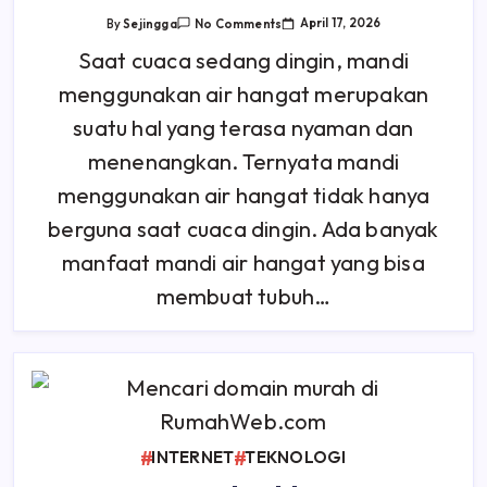
On
April 17, 2026
By
Sejingga
No Comments
11
Manfaat
Saat cuaca sedang dingin, mandi
Mandi
Air
menggunakan air hangat merupakan
Hangat
Bagi
Tubuh
suatu hal yang terasa nyaman dan
Dan
Pikiran
menenangkan. Ternyata mandi
menggunakan air hangat tidak hanya
berguna saat cuaca dingin. Ada banyak
manfaat mandi air hangat yang bisa
membuat tubuh…
INTERNET
TEKNOLOGI