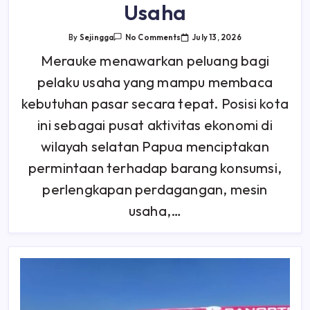
Usaha
On
July 13, 2026
By
Sejingga
No Comments
Ekspedisi
Jakarta
Merauke menawarkan peluang bagi
Merauke
Dalam
pelaku usaha yang mampu membaca
Perencanaan
Modal
Usaha
kebutuhan pasar secara tepat. Posisi kota
ini sebagai pusat aktivitas ekonomi di
wilayah selatan Papua menciptakan
permintaan terhadap barang konsumsi,
perlengkapan perdagangan, mesin
usaha,…