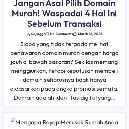
Jangan Asal Pilih Domain
Murah! Waspadai 4 Hal Ini
Sebelum Transaksi
On
March 16, 2026
By
Sejingga
No Comments
Jangan
Asal
Siapa yang tidak tergoda melihat
Pilih
Domain
penawaran domain murah dengan harga
Murah!
Waspadai
4
jauh di bawah pasaran? Sekilas memang
Hal
Ini
menggiurkan, tetapi keputusan membeli
Sebelum
Transaksi
domain seharusnya tidak hanya
didasarkan pada angka promosi semata.
Domain adalah identitas digital yang…