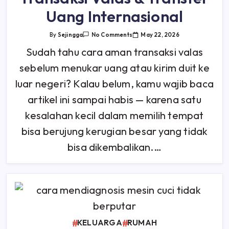
Uang Internasional
On
May 22, 2026
By
Sejingga
No Comments
Waspada
Penipuan!
Sudah tahu cara aman transaksi valas
Ini
Syarat
sebelum menukar uang atau kirim duit ke
Dan
Cara
Aman
luar negeri? Kalau belum, kamu wajib baca
Transaksi
Valas
artikel ini sampai habis — karena satu
&
Transfer
kesalahan kecil dalam memilih tempat
Uang
Internasional
bisa berujung kerugian besar yang tidak
bisa dikembalikan.…
KELUARGA
RUMAH