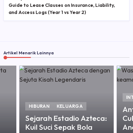
Guide to Lease Clauses on Insurance, Liability,
and Access Logs (Year 1 vs Year 2)
Artikel Menarik Lainnya
INTERNET
TEKNOLOGI
Antivirus Saja Tidak
zteca:
Cukup! Kenali 9
la
Ancaman Keamanan