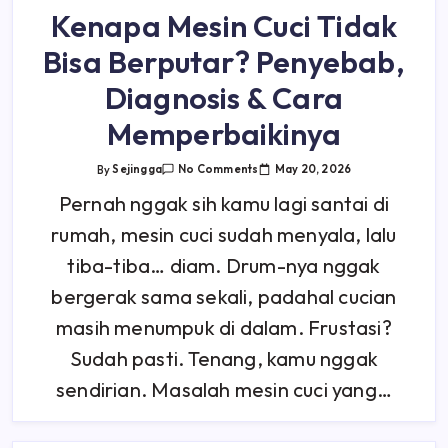
Kenapa Mesin Cuci Tidak
Bisa Berputar? Penyebab,
Diagnosis & Cara
Memperbaikinya
On
May 20, 2026
By
Sejingga
No Comments
Kenapa
Mesin
Pernah nggak sih kamu lagi santai di
Cuci
Tidak
rumah, mesin cuci sudah menyala, lalu
Bisa
Berputar?
Penyebab,
tiba-tiba… diam. Drum-nya nggak
Diagnosis
&
bergerak sama sekali, padahal cucian
Cara
Memperbaikinya
masih menumpuk di dalam. Frustasi?
Sudah pasti. Tenang, kamu nggak
sendirian. Masalah mesin cuci yang…