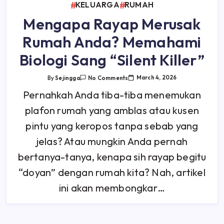
KELUARGA
RUMAH
Mengapa Rayap Merusak
Rumah Anda? Memahami
Biologi Sang “Silent Killer”
On
March 4, 2026
By
Sejingga
No Comments
Mengapa
Rayap
Pernahkah Anda tiba-tiba menemukan
Merusak
Rumah
plafon rumah yang amblas atau kusen
Anda?
Memahami
Biologi
pintu yang keropos tanpa sebab yang
Sang
“Silent
jelas? Atau mungkin Anda pernah
Killer”
bertanya-tanya, kenapa sih rayap begitu
“doyan” dengan rumah kita? Nah, artikel
ini akan membongkar…