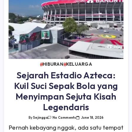
HIBURAN
KELUARGA
Sejarah Estadio Azteca:
Kuil Suci Sepak Bola yang
Menyimpan Sejuta Kisah
Legendaris
On
June 18, 2026
By
Sejingga
No Comments
Sejarah
Estadio
Pernah kebayang nggak, ada satu tempat
Azteca: