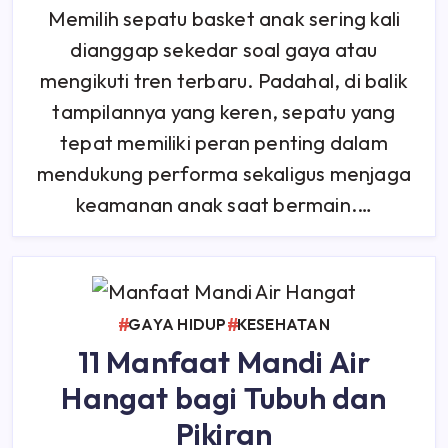
Cuma
Memilih sepatu basket anak sering kali
Gaya!
Ini
dianggap sekedar soal gaya atau
Alasan
Sepatu
Basket
mengikuti tren terbaru. Padahal, di balik
Anak
Wajib
tampilannya yang keren, sepatu yang
Dipilih
Dengan
tepat memiliki peran penting dalam
Tepat
mendukung performa sekaligus menjaga
keamanan anak saat bermain.…
GAYA HIDUP
KESEHATAN
11 Manfaat Mandi Air
Hangat bagi Tubuh dan
Pikiran