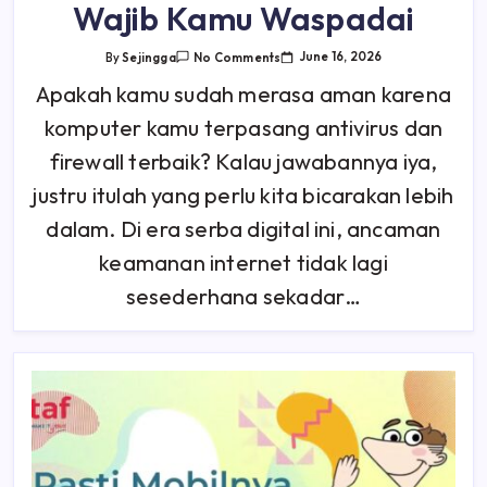
Wajib Kamu Waspadai
On
June 16, 2026
By
Sejingga
No Comments
Antivirus
Saja
Apakah kamu sudah merasa aman karena
Tidak
Cukup!
komputer kamu terpasang antivirus dan
Kenali
9
Ancaman
firewall terbaik? Kalau jawabannya iya,
Keamanan
Internet
justru itulah yang perlu kita bicarakan lebih
Yang
Wajib
dalam. Di era serba digital ini, ancaman
Kamu
Waspadai
keamanan internet tidak lagi
sesederhana sekadar…