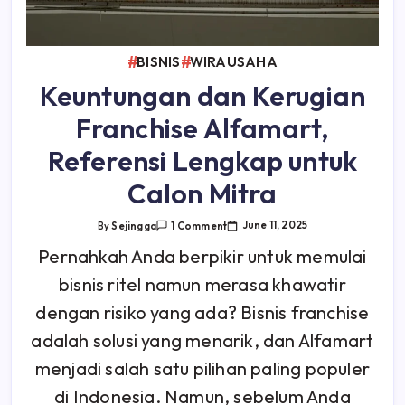
BISNIS
WIRAUSAHA
Keuntungan dan Kerugian
Franchise Alfamart,
Referensi Lengkap untuk
Calon Mitra
On
June 11, 2025
By
Sejingga
1 Comment
Keuntungan
Dan
Pernahkah Anda berpikir untuk memulai
Kerugian
Franchise
bisnis ritel namun merasa khawatir
Alfamart,
Referensi
Lengkap
dengan risiko yang ada? Bisnis franchise
Untuk
Calon
adalah solusi yang menarik, dan Alfamart
Mitra
menjadi salah satu pilihan paling populer
di Indonesia. Namun, sebelum Anda