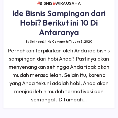
BISNIS
WIRAUSAHA
Ide Bisnis Sampingan dari
Hobi? Berikut ini 10 Di
Antaranya
On
June 3, 2020
By
Sejingga
No Comments
Ide
Bisnis
Pernahkan terpikirkan oleh Anda ide bisnis
Sampingan
Dari
sampingan dari hobi Anda? Pastinya akan
Hobi?
Berikut
Ini
menyenangkan sehingga Anda tidak akan
10
Di
mudah merasa lelah. Selain itu, karena
Antaranya
yang Anda tekuni adalah hobi, Anda akan
menjadi lebih mudah termotivasi dan
semangat. Ditambah…