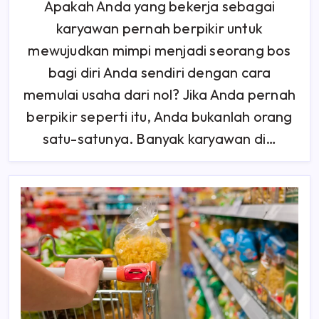
Apakah Anda yang bekerja sebagai
Usaha
Dari
karyawan pernah berpikir untuk
Nol
Di
Bidang
mewujudkan mimpi menjadi seorang bos
Apa
Saja
bagi diri Anda sendiri dengan cara
Dalam
7
memulai usaha dari nol? Jika Anda pernah
Langkah.
Cocok
Untuk
berpikir seperti itu, Anda bukanlah orang
Pemula
satu-satunya. Banyak karyawan di…