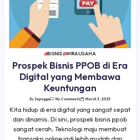
BISNIS
WIRAUSAHA
Prospek Bisnis PPOB di Era
Digital yang Membawa
Keuntungan
On
March 3, 2025
By
Sejingga
No Comments
Prospek
Bisnis
Kita hidup di era digital yang sangat cepat
PPOB
Di
dan dinamis. Di sini, prospek bisnis ppob
Era
Digital
Yang
sangat cerah. Teknologi maju membuat
Membawa
Keuntungan
transaksi online jadi lebih mudah dan