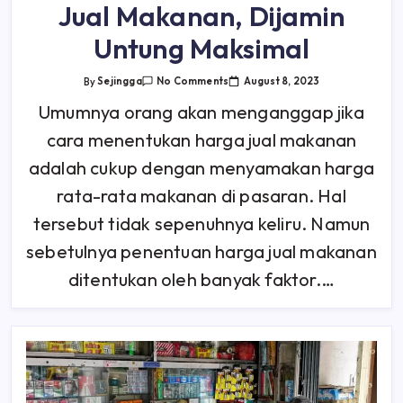
Jual Makanan, Dijamin
Untung Maksimal
On
August 8, 2023
By
Sejingga
No Comments
Cara
Menentukan
Umumnya orang akan menganggap jika
Harga
Jual
cara menentukan harga jual makanan
Makanan,
Dijamin
Untung
adalah cukup dengan menyamakan harga
Maksimal
rata-rata makanan di pasaran. Hal
tersebut tidak sepenuhnya keliru. Namun
sebetulnya penentuan harga jual makanan
ditentukan oleh banyak faktor.…