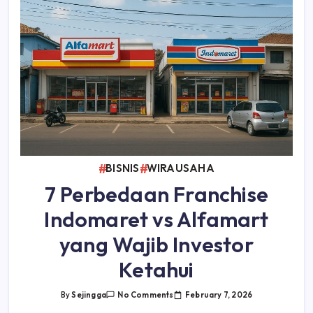
BISNIS
WIRAUSAHA
7 Perbedaan Franchise
Indomaret vs Alfamart
yang Wajib Investor
Ketahui
On
February 7, 2026
By
Sejingga
No Comments
7
Perbedaan