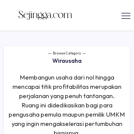
parenting
Skip
to
Sejingga.com
Sejingga.com
content
menyajikan
informasi
tentang
bisnis,
karir,
mengelola
keuangan,
Browse Category
investasi,
teknologi,
Wirausaha
dan
parenting
Membangun usaha dari nol hingga
mencapai titik profitabilitas merupakan
perjalanan yang penuh tantangan.
Ruang ini didedikasikan bagi para
pengusaha pemula maupun pemilik UMKM
yang ingin mengakselerasi pertumbuhan
bisnisnya.