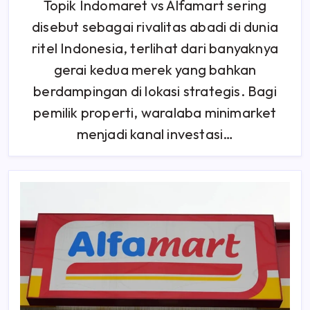
Topik Indomaret vs Alfamart sering
Franchise
Indomaret
disebut sebagai rivalitas abadi di dunia
Vs
Alfamart
Yang
ritel Indonesia, terlihat dari banyaknya
Wajib
Investor
gerai kedua merek yang bahkan
Ketahui
berdampingan di lokasi strategis. Bagi
pemilik properti, waralaba minimarket
menjadi kanal investasi…