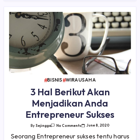
BISNIS
WIRAUSAHA
3 Hal Berikut Akan
Menjadikan Anda
Entrepreneur Sukses
On
June 8, 2020
By
Sejingga
No Comments
3
Hal
Seorang Entrepreneur sukses tentu harus
Berikut