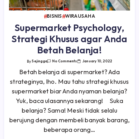
BISNIS
WIRAUSAHA
Supermarket Psychology,
Strategi Khusus agar Anda
Betah Belanja!
On
January 10, 2022
By
Sejingga
No Comments
Supermarket
Psychology,
Betah belanja di supermarket? Ada
Strategi
Khusus
strateginya, lho. Mau tahu strategi khusus
Agar
Anda
Betah
supermarket biar Anda nyaman belanja?
Belanja!
Yuk, baca ulasannya sekarang! Suka
belanja? Sama! Meski tidak selalu
berujung dengan membeli banyak barang,
beberapa orang…