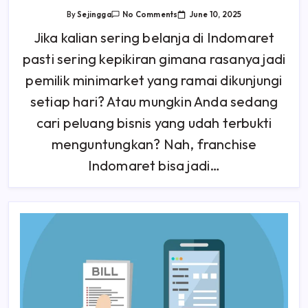
On
June 10, 2025
By
Sejingga
No Comments
Keuntungan
Dan
Jika kalian sering belanja di Indomaret
Kerugian
Franchise
pasti sering kepikiran gimana rasanya jadi
Indomaret,
Referensi
Untuk
pemilik minimarket yang ramai dikunjungi
Calon
Pebisnis
setiap hari? Atau mungkin Anda sedang
Dan
Investor
cari peluang bisnis yang udah terbukti
menguntungkan? Nah, franchise
Indomaret bisa jadi…