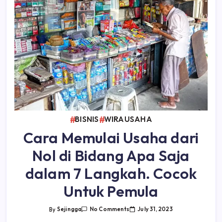
BISNIS
WIRAUSAHA
Cara Memulai Usaha dari
Nol di Bidang Apa Saja
dalam 7 Langkah. Cocok
Untuk Pemula
On
July 31, 2023
By
Sejingga
No Comments
Cara
Memulai