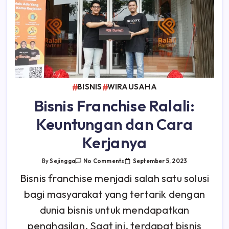
BISNIS
WIRAUSAHA
Bisnis Franchise Ralali:
Keuntungan dan Cara
Kerjanya
On
September 5, 2023
By
Sejingga
No Comments
Bisnis
Franchise
Bisnis franchise menjadi salah satu solusi
Ralali:
Keuntungan
bagi masyarakat yang tertarik dengan
Dan
Cara
Kerjanya
dunia bisnis untuk mendapatkan
penghasilan. Saat ini, terdapat bisnis