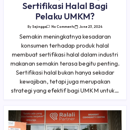
Sertifikasi Halal Bagi
Pelaku UMKM?
On
June 23, 2024
By
Sejingga
No Comments
Seberapa
Penting
Semakin meningkatnya kesadaran
Sertifikasi
Halal
konsumen terhadap produk halal
Bagi
Pelaku
UMKM?
membuat sertifikasi halal dalam industri
makanan semakin terasa begitu penting.
Sertifikasi halal bukan hanya sekadar
kewajiban, tetapi juga merupakan
strategi yang efektif bagi UMKM untuk…