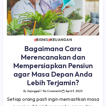
BISNIS
KEUANGAN
Bagaimana Cara
Merencanakan dan
Mempersiapkan Pensiun
agar Masa Depan Anda
Lebih Terjamin?
On
April 3, 2023
By
Sejingga
No Comments
Bagaimana
Cara
Setiap orang pasti ingin memastikan masa
Merencanakan
Dan