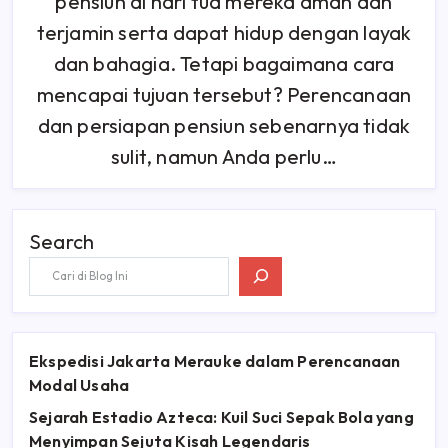
pensiun di hari tua mereka aman dan
Mempersiapkan
Pensiun
Agar
terjamin serta dapat hidup dengan layak
Masa
Depan
dan bahagia. Tetapi bagaimana cara
Anda
Lebih
mencapai tujuan tersebut? Perencanaan
Terjamin?
dan persiapan pensiun sebenarnya tidak
sulit, namun Anda perlu…
Search
Ekspedisi Jakarta Merauke dalam Perencanaan
Modal Usaha
Sejarah Estadio Azteca: Kuil Suci Sepak Bola yang
Menyimpan Sejuta Kisah Legendaris