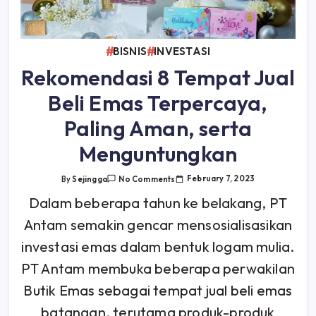
BISNIS
INVESTASI
Rekomendasi 8 Tempat Jual
Beli Emas Terpercaya,
Paling Aman, serta
Menguntungkan
On
February 7, 2023
By
Sejingga
No Comments
Rekomendasi
8
Dalam beberapa tahun ke belakang, PT
Tempat
Jual
Antam semakin gencar mensosialisasikan
Beli
Emas
Terpercaya,
investasi emas dalam bentuk logam mulia.
Paling
Aman,
PT Antam membuka beberapa perwakilan
Serta
Menguntungkan
Butik Emas sebagai tempat jual beli emas
batangan, terutama produk-produk