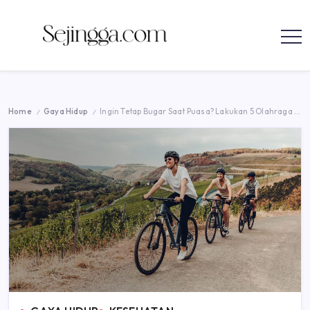
parenting
Skip
to
Sejingga.com
Sejingga.com
content
menyajikan
informasi
tentang
bisnis,
karir,
mengelola
Home
Gaya Hidup
Ingin Tetap Bugar Saat Puasa? Lakukan 5 Olahraga Ringan Ini!
/
/
keuangan,
investasi,
teknologi,
dan
parenting