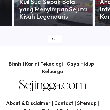
Ancaman Keamanan
5 
uta
Internet yang Wajib
Di
Kamu Waspadai
Kre
By
Sejingga
3
/
11
Bisnis
|
Karir
|
Teknologi
|
Gaya Hidup
|
Keluarga
About & Disclaimer
| Contact |
Sitemap
|