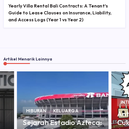
Yearly Villa Rental Bali Contracts: A Tenant’s
Guide to Lease Clauses on Insurance, Liability,
and Access Logs (Year 1 vs Year 2)
Artikel Menarik Lainnya
INTERNET
TEKNOLOGI
Antivirus Saja Tidak
BI
ca:
Cukup! Kenali 9