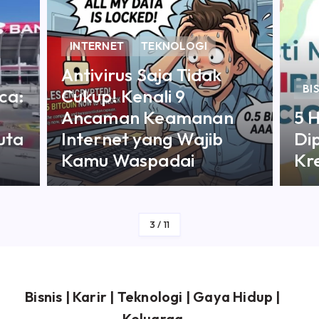
INTERNET
TEKNOLOGI
Antivirus Saja Tidak
BI
ca:
Cukup! Kenali 9
Ancaman Keamanan
5 
uta
Internet yang Wajib
Di
Kamu Waspadai
Kre
By
Sejingga
3
/
11
Bisnis
|
Karir
|
Teknologi
|
Gaya Hidup
|
Keluarga