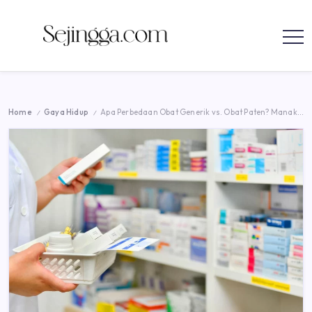
parenting
Skip
to
Sejingga.com
Sejingga.com
content
menyajikan
informasi
tentang
bisnis,
karir,
mengelola
Home
Gaya Hidup
Apa Perbedaan Obat Generik vs. Obat Paten? Manakah yang Paling Manjur?
/
/
keuangan,
investasi,
teknologi,
dan
parenting