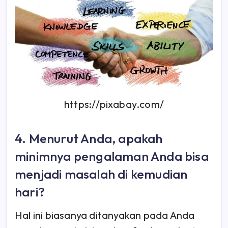
https://pixabay.com/
4. Menurut Anda, apakah
minimnya pengalaman Anda bisa
menjadi masalah di kemudian
hari?
Hal ini biasanya ditanyakan pada Anda