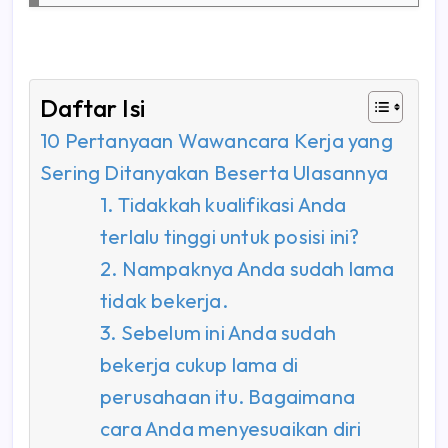
Daftar Isi
10 Pertanyaan Wawancara Kerja yang
Sering Ditanyakan Beserta Ulasannya
1. Tidakkah kualifikasi Anda
terlalu tinggi untuk posisi ini?
2. Nampaknya Anda sudah lama
tidak bekerja.
3. Sebelum ini Anda sudah
bekerja cukup lama di
perusahaan itu. Bagaimana
cara Anda menyesuaikan diri