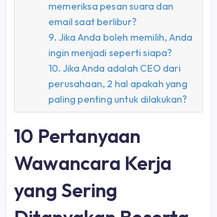
memeriksa pesan suara dan
email saat berlibur?
9. Jika Anda boleh memilih, Anda
ingin menjadi seperti siapa?
10. Jika Anda adalah CEO dari
perusahaan, 2 hal apakah yang
paling penting untuk dilakukan?
10 Pertanyaan
Wawancara Kerja
yang Sering
Ditanyakan Beserta