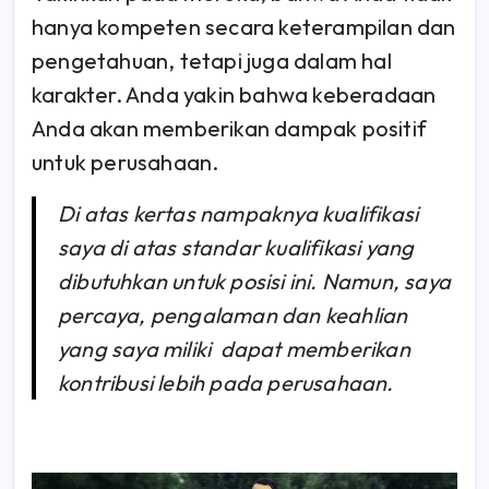
hanya kompeten secara keterampilan dan
pengetahuan, tetapi juga dalam hal
karakter. Anda yakin bahwa keberadaan
Anda akan memberikan dampak positif
untuk perusahaan.
Di atas kertas nampaknya kualifikasi
saya di atas standar kualifikasi yang
dibutuhkan untuk posisi ini. Namun, saya
percaya, pengalaman dan keahlian
yang saya miliki dapat memberikan
kontribusi lebih pada perusahaan.