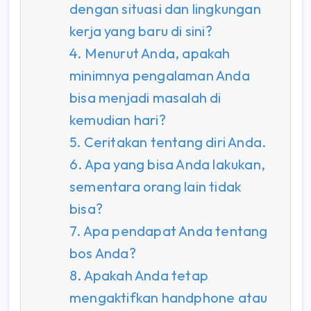
dengan situasi dan lingkungan
kerja yang baru di sini?
4. Menurut Anda, apakah
minimnya pengalaman Anda
bisa menjadi masalah di
kemudian hari?
5. Ceritakan tentang diri Anda.
6. Apa yang bisa Anda lakukan,
sementara orang lain tidak
bisa?
7. Apa pendapat Anda tentang
bos Anda?
8. Apakah Anda tetap
mengaktifkan handphone atau