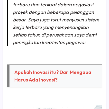
terbaru dan terlibat dalam negosiasi
proyek dengan beberapa pelanggan
besar. Saya juga turut menyusun sistem
kerja terbaru yang menyenangkan
setiap tahun di perusahaan saya demi
peningkatan kreativitas pegawai.
Apakah Inovasi itu? Dan Mengapa
Harus Ada Inovasi?