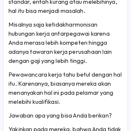
standar, entah kurang atau melebihinya,
hal itu bisa menjadi masalah.
Misalnya saja ketidakharmonisan
hubungan kerja antarpegawai karena
Anda merasa lebih kompeten hingga
adanya tawaran kerja perusahaan lain
dengan gaji yang lebih tinggi.
Pewawancara kerja tahu betul dengan hal
itu. Karenanya, biasanya mereka akan
menanyakan hal ini pada pelamar yang
melebihi kualifikasi.
Jawaban apa yang bisa Anda berikan?
Yakinkan pada mereka, bahwa Anda tidak